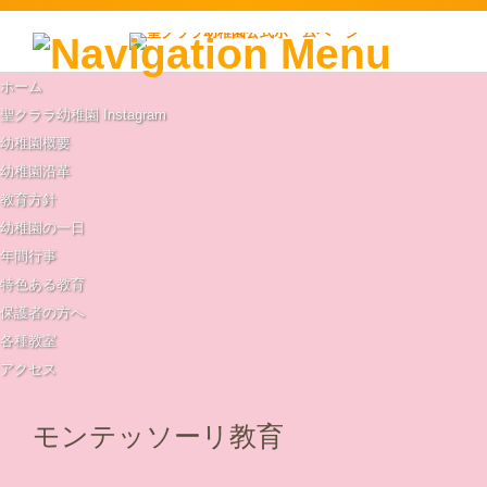
検索:
コンテンツに移動
ホーム
聖クララ幼稚園 Instagram
幼稚園概要
幼稚園沿革
教育方針
幼稚園の一日
年間行事
特色ある教育
保護者の方へ
各種教室
アクセス
モンテッソーリ教育