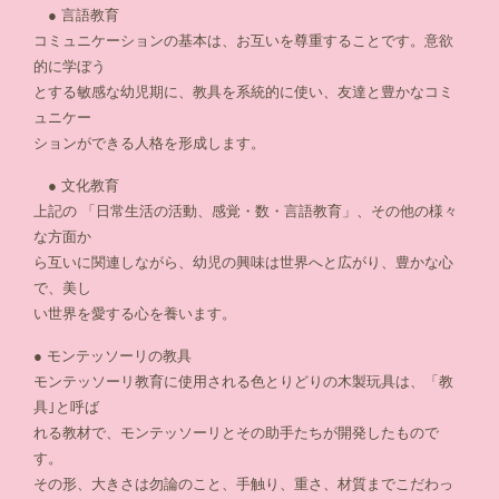
● 言語教育
コミュニケーションの基本は、お互いを尊重することです。意欲
的に学ぼう
とする敏感な幼児期に、教具を系統的に使い、友達と豊かなコミ
ュニケー
ションができる人格を形成します。
● 文化教育
上記の 「日常生活の活動、感覚・数・言語教育」、その他の様々
な方面か
ら互いに関連しながら、幼児の興味は世界へと広がり、豊かな心
で、美し
い世界を愛する心を養います。
● モンテッソーリの教具
モンテッソーリ教育に使用される色とりどりの木製玩具は、「教
具｣と呼ば
れる教材で、モンテッソーリとその助手たちが開発したもので
す。
その形、大きさは勿論のこと、手触り、重さ、材質までこだわっ