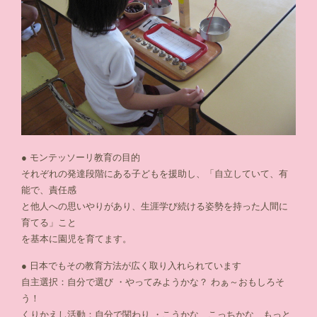
● モンテッソーリ教育の目的
それぞれの発達段階にある子どもを援助し、「自立していて、有
能で、責任感
と他人への思いやりがあり、生涯学び続ける姿勢を持った人間に
育てる」こと
を基本に園児を育てます。
● 日本でもその教育方法が広く取り入れられています
自主選択：自分で選び ・やってみようかな？ わぁ～おもしろそ
う！
くりかえし活動：自分で関わり ・こうかな、こっちかな、もっと