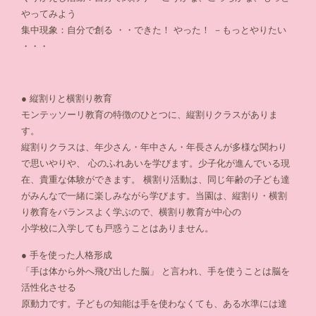
やってみよう
集中現象：自分で創る ・・できた！ やった！ －もっとやりたい
・・・
● 縦割りと横割り教育
モンテッソーリ教育の特徴のひとつに、縦割りクラスがありま
す。
縦割りクラスは、年少さん・年中さん・年長さんが多様な関わり
で思いやりや、 心のふれあいを学びます。少子化が進んでいる現
在、貴重な体験ができます。 横割り活動は、同じ年齢の子ども達
がみんなで一緒に楽しみながら学びます。当園は、縦割り・横割
り教育をバランスよく学ぶので、横割り教育が中心の
小学校に入学しても戸惑うことはありません。
● 手を使った人格形成
「手は体から外へ飛び出した脳」 と言われ、手を使うことは脳を
活性化させる
原動力です。子どもの知能は手を使わなくても、ある水準には達